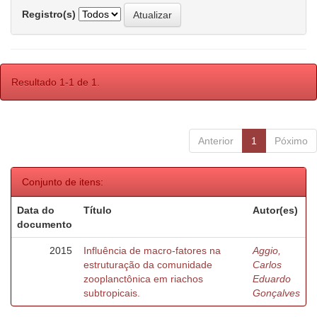
Registro(s)
Resultado 1-1 de 1.
Anterior
1
Póximo
Conjunto de itens:
Data do
Título
Autor(es)
documento
2015
Influência de macro-fatores na
Aggio,
estruturação da comunidade
Carlos
zooplanctônica em riachos
Eduardo
subtropicais.
Gonçalves