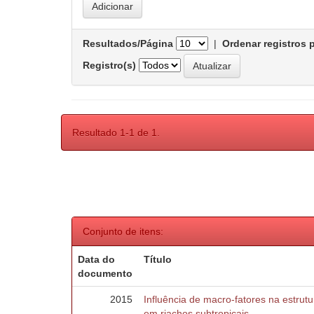
Resultados/Página
|
Ordenar registros 
Registro(s)
Resultado 1-1 de 1.
Conjunto de itens:
Data do
Título
documento
2015
Influência de macro-fatores na estru
em riachos subtropicais.