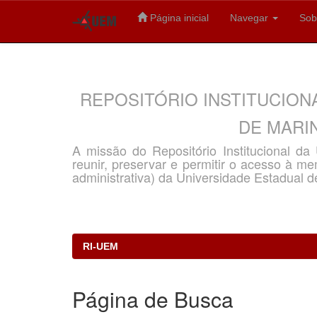
Página inicial
Navegar
Sob
Skip
navigation
REPOSITÓRIO INSTITUCION
DE MARIN
A missão do Repositório Institucional d
reunir, preservar e permitir o acesso à memó
administrativa) da Universidade Estadual d
RI-UEM
Página de Busca