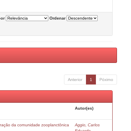
por
Ordenar
Anterior
1
Póximo
Autor(es)
turação da comunidade zooplanctônica
Aggio, Carlos
Eduardo