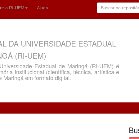
re o RI-UEM
Ajuda
AL DA UNIVERSIDADE ESTADUAL
GÁ (RI-UEM)
a Universidade Estadual de Maringá (RI-UEM) é
ria institucional (científica, técnica, artística e
e Maringá em formato digital.
Bu