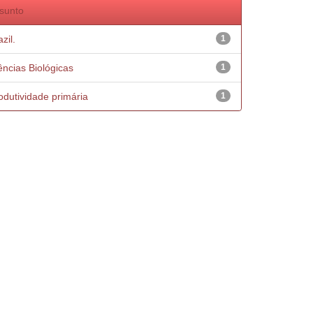
sunto
zil.
1
ências Biológicas
1
odutividade primária
1