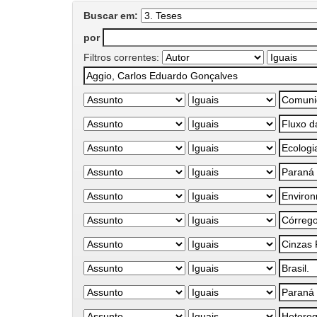
Buscar em:
por
Filtros correntes: