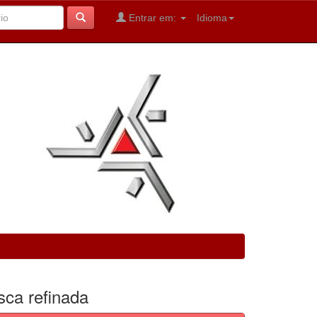
Entrar em:
Idioma
sca refinada