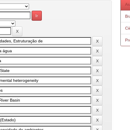
As
Bra
Ci
Pr