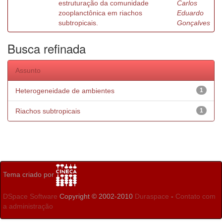
estruturação da comunidade
Carlos
zooplanctônica em riachos
Eduardo
subtropicais.
Gonçalves
Busca refinada
Assunto
Heterogeneidade de ambientes
1
Riachos subtropicais
1
Tema criado por
DSpace Software
Copyright © 2002-2010
Duraspace
-
Contato com
a administração