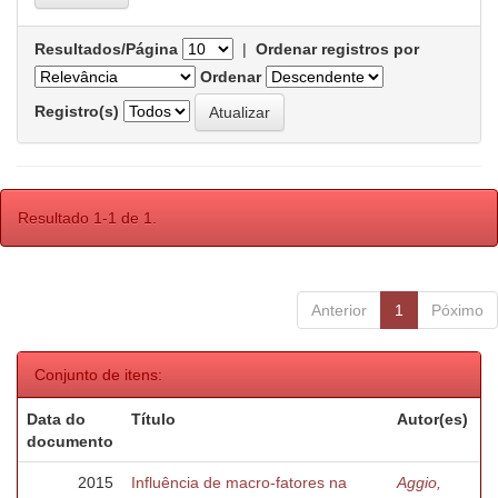
Resultados/Página
|
Ordenar registros por
Ordenar
Registro(s)
Resultado 1-1 de 1.
Anterior
1
Póximo
Conjunto de itens:
Data do
Título
Autor(es)
documento
2015
Influência de macro-fatores na
Aggio,