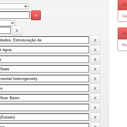
As
Ci
Pr
Pr