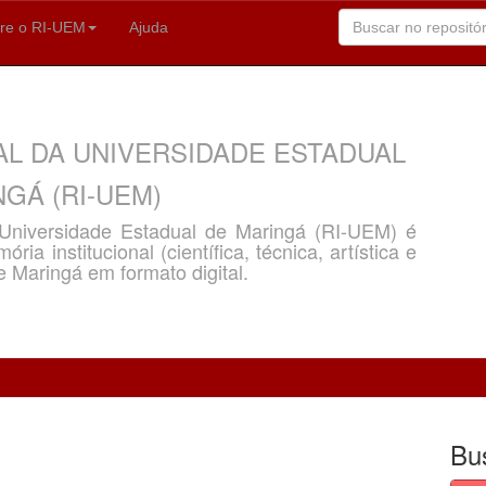
re o RI-UEM
Ajuda
AL DA UNIVERSIDADE ESTADUAL
GÁ (RI-UEM)
a Universidade Estadual de Maringá (RI-UEM) é
ria institucional (científica, técnica, artística e
e Maringá em formato digital.
Bu