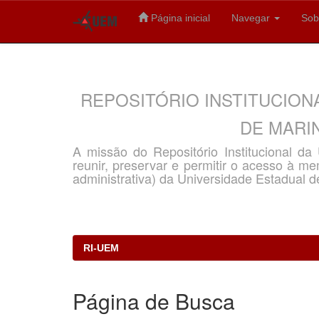
Página inicial
Navegar
Sob
Skip
navigation
REPOSITÓRIO INSTITUCION
DE MARIN
A missão do Repositório Institucional d
reunir, preservar e permitir o acesso à memó
administrativa) da Universidade Estadual d
RI-UEM
Página de Busca