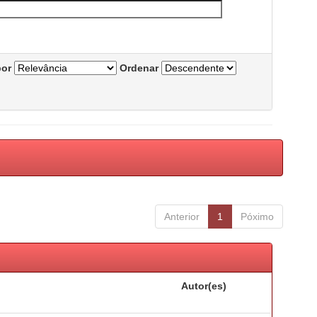
por
Ordenar
Anterior
1
Póximo
Autor(es)