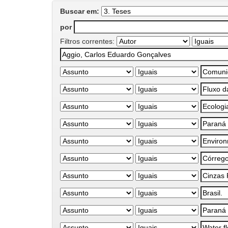
Buscar em:
por
Filtros correntes: