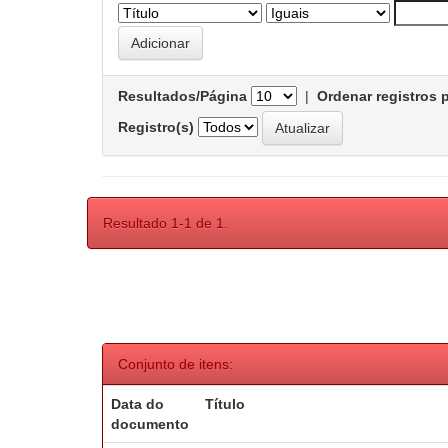
Resultados/Página
|
Ordenar registros 
Registro(s)
Resultado 1-1 de 1.
Conjunto de itens:
Data do
Título
documento