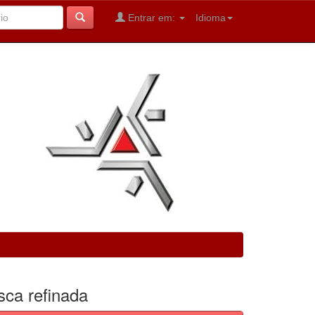
Entrar em:
Idioma
sca refinada