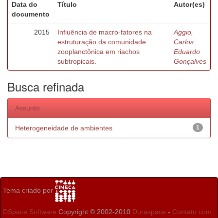
Data do
Título
Autor(es)
documento
2015
Influência de macro-fatores na
Aggio,
estruturação da comunidade
Carlos
zooplanctônica em riachos
Eduardo
subtropicais.
Gonçalves
Busca refinada
Assunto
Heterogeneidade de ambientes
1
Tema criado por
DSpace Software
Copyright © 2002-2010
Duraspace
-
Contato com