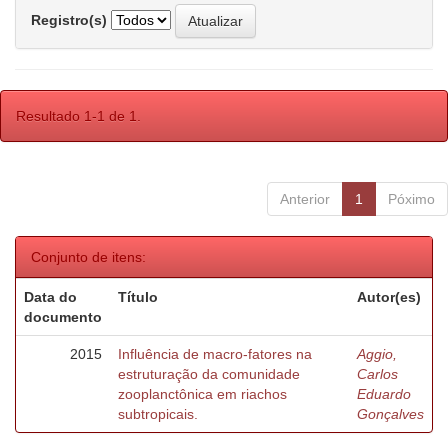
Registro(s)
Resultado 1-1 de 1.
Anterior
1
Póximo
Conjunto de itens:
Data do
Título
Autor(es)
documento
2015
Influência de macro-fatores na
Aggio,
estruturação da comunidade
Carlos
zooplanctônica em riachos
Eduardo
subtropicais.
Gonçalves