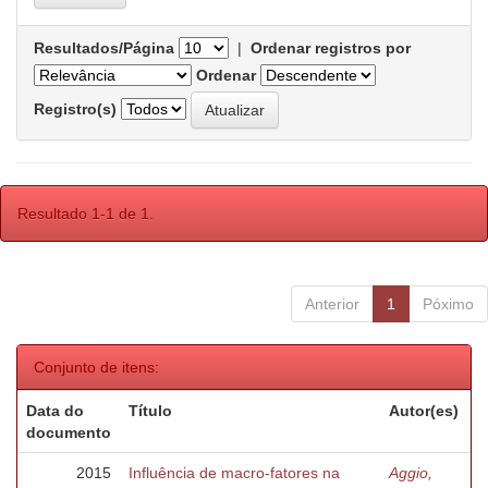
Resultados/Página
|
Ordenar registros por
Ordenar
Registro(s)
Resultado 1-1 de 1.
Anterior
1
Póximo
Conjunto de itens:
Data do
Título
Autor(es)
documento
2015
Influência de macro-fatores na
Aggio,