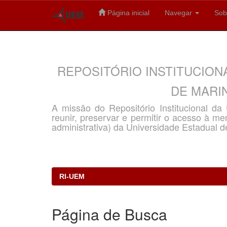
Página inicial
Navegar
Sob
Skip
navigation
REPOSITÓRIO INSTITUCION
DE MARIN
A missão do Repositório Institucional d
reunir, preservar e permitir o acesso à memó
administrativa) da Universidade Estadual d
RI-UEM
Página de Busca