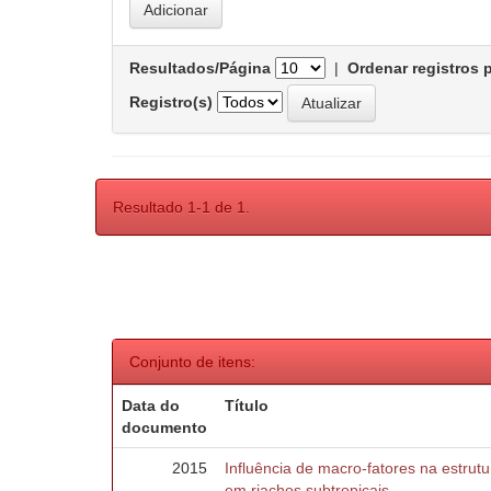
Resultados/Página
|
Ordenar registros 
Registro(s)
Resultado 1-1 de 1.
Conjunto de itens:
Data do
Título
documento
2015
Influência de macro-fatores na estru
em riachos subtropicais.