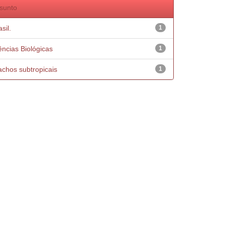
sunto
sil.
1
ências Biológicas
1
achos subtropicais
1