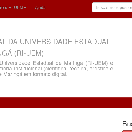
re o RI-UEM
Ajuda
AL DA UNIVERSIDADE ESTADUAL
GÁ (RI-UEM)
a Universidade Estadual de Maringá (RI-UEM) é
ria institucional (científica, técnica, artística e
e Maringá em formato digital.
Bu