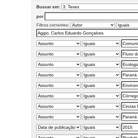
Buscar em:
por
Filtros correntes: