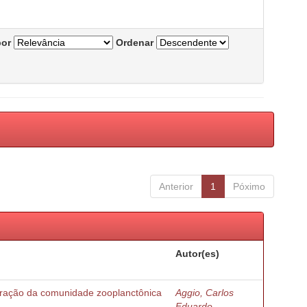
por
Ordenar
Anterior
1
Póximo
Autor(es)
turação da comunidade zooplanctônica
Aggio, Carlos
Eduardo