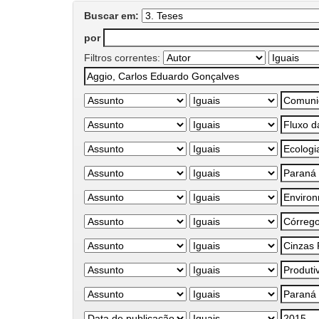
Buscar em:
por
Filtros correntes: