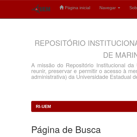
Página inicial
Navegar
Sob
Skip
navigation
REPOSITÓRIO INSTITUCION
DE MARIN
A missão do Repositório Institucional d
reunir, preservar e permitir o acesso à memó
administrativa) da Universidade Estadual d
RI-UEM
Página de Busca