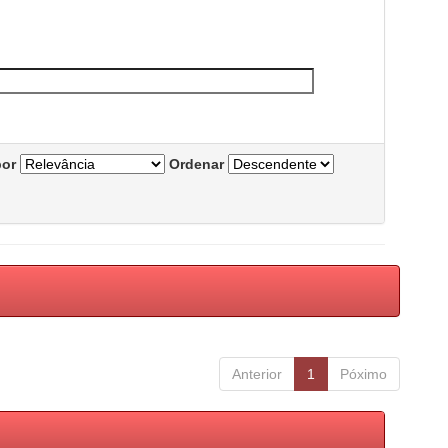
por
Ordenar
Anterior
1
Póximo