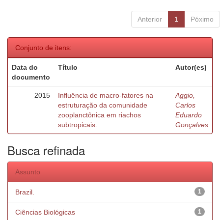
Anterior
1
Póximo
Conjunto de itens:
Data do
Título
Autor(es)
documento
2015
Influência de macro-fatores na
Aggio,
estruturação da comunidade
Carlos
zooplanctônica em riachos
Eduardo
subtropicais.
Gonçalves
Busca refinada
Assunto
Brazil.
1
Ciências Biológicas
1