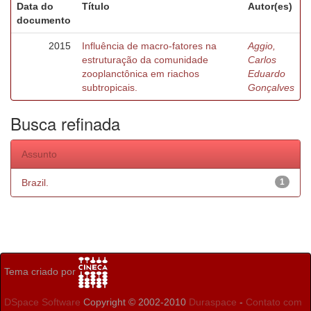
Data do
Título
Autor(es)
documento
2015
Influência de macro-fatores na
Aggio,
estruturação da comunidade
Carlos
zooplanctônica em riachos
Eduardo
subtropicais.
Gonçalves
Busca refinada
Assunto
Brazil.
1
Tema criado por
DSpace Software
Copyright © 2002-2010
Duraspace
-
Contato com