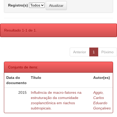
Registro(s)
Resultado 1-1 de 1.
Anterior
1
Póximo
Conjunto de itens:
Data do
Título
Autor(es)
documento
2015
Influência de macro-fatores na
Aggio,
estruturação da comunidade
Carlos
zooplanctônica em riachos
Eduardo
subtropicais.
Gonçalves