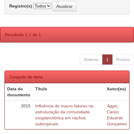
Registro(s)
Resultado 1-1 de 1.
Anterior
1
Póximo
Conjunto de itens:
Data do
Título
Autor(es)
documento
2015
Influência de macro-fatores na
Aggio,
estruturação da comunidade
Carlos
zooplanctônica em riachos
Eduardo
subtropicais.
Gonçalves