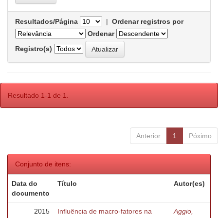
Resultados/Página
|
Ordenar registros por
Ordenar
Registro(s)
Resultado 1-1 de 1.
Anterior
1
Póximo
Conjunto de itens:
Data do
Título
Autor(es)
documento
2015
Influência de macro-fatores na
Aggio,