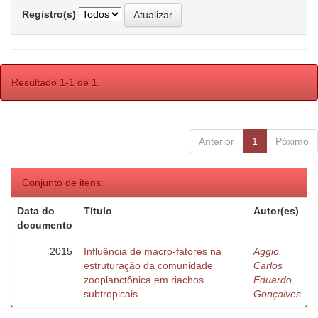
Registro(s)
Resultado 1-1 de 1.
Anterior
1
Póximo
Conjunto de itens:
Data do
Título
Autor(es)
documento
2015
Influência de macro-fatores na
Aggio,
estruturação da comunidade
Carlos
zooplanctônica em riachos
Eduardo
subtropicais.
Gonçalves