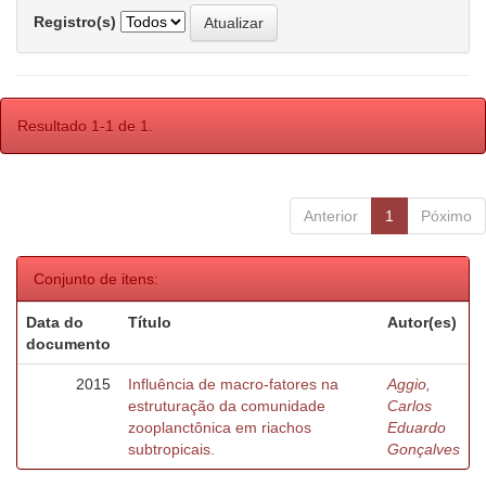
Registro(s)
Resultado 1-1 de 1.
Anterior
1
Póximo
Conjunto de itens:
Data do
Título
Autor(es)
documento
2015
Influência de macro-fatores na
Aggio,
estruturação da comunidade
Carlos
zooplanctônica em riachos
Eduardo
subtropicais.
Gonçalves