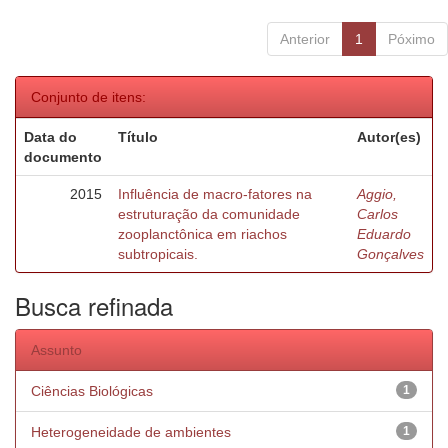
Anterior
1
Póximo
Conjunto de itens:
Data do
Título
Autor(es)
documento
2015
Influência de macro-fatores na
Aggio,
estruturação da comunidade
Carlos
zooplanctônica em riachos
Eduardo
subtropicais.
Gonçalves
Busca refinada
Assunto
Ciências Biológicas
1
Heterogeneidade de ambientes
1