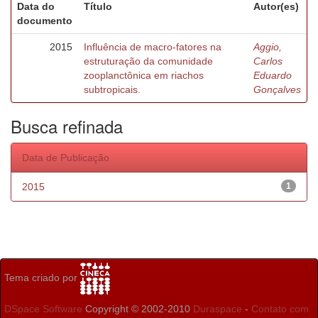
Data do
Título
Autor(es)
documento
2015
Influência de macro-fatores na
Aggio,
estruturação da comunidade
Carlos
zooplanctônica em riachos
Eduardo
subtropicais.
Gonçalves
Busca refinada
Data de Publicação
2015
1
Tema criado por
DSpace Software
Copyright © 2002-2010
Duraspace
-
Contato com