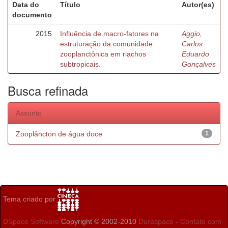
Data do
Título
Autor(es)
documento
2015
Influência de macro-fatores na
Aggio,
estruturação da comunidade
Carlos
zooplanctônica em riachos
Eduardo
subtropicais.
Gonçalves
Busca refinada
Assunto
Zooplâncton de água doce
1
Tema criado por
DSpace Software
Copyright © 2002-2010
Duraspace
-
Contato com