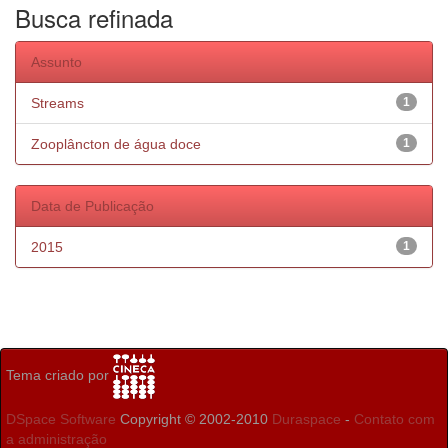
Busca refinada
Assunto
Streams
1
Zooplâncton de água doce
1
Data de Publicação
2015
1
Tema criado por
DSpace Software
Copyright © 2002-2010
Duraspace
-
Contato com
a administração