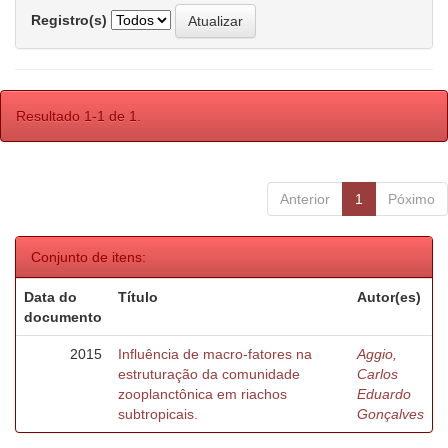
Registro(s)
Resultado 1-1 de 1.
Anterior
1
Póximo
Conjunto de itens:
Data do
Título
Autor(es)
documento
2015
Influência de macro-fatores na
Aggio,
estruturação da comunidade
Carlos
zooplanctônica em riachos
Eduardo
subtropicais.
Gonçalves