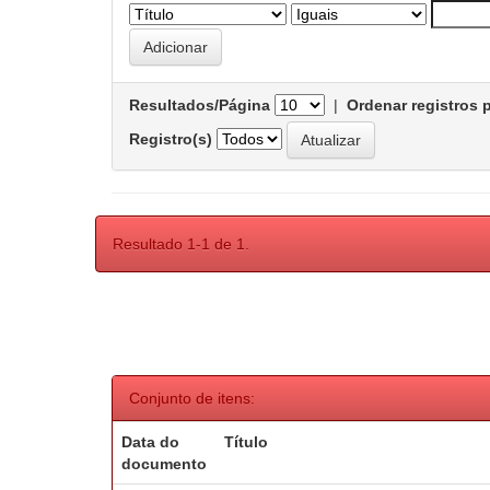
Resultados/Página
|
Ordenar registros 
Registro(s)
Resultado 1-1 de 1.
Conjunto de itens:
Data do
Título
documento