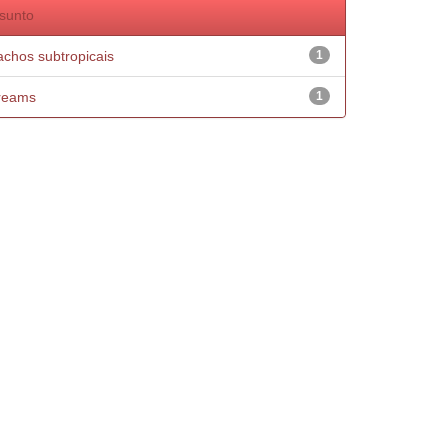
sunto
achos subtropicais
1
reams
1