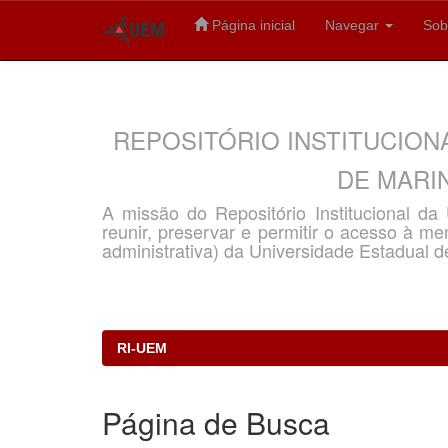
Página inicial
Navegar
Sob
Skip
navigation
REPOSITÓRIO INSTITUCION
DE MARIN
A missão do Repositório Institucional d
reunir, preservar e permitir o acesso à memó
administrativa) da Universidade Estadual d
RI-UEM
Página de Busca