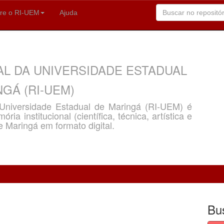
re o RI-UEM
Ajuda
AL DA UNIVERSIDADE ESTADUAL
GÁ (RI-UEM)
a Universidade Estadual de Maringá (RI-UEM) é
ria institucional (científica, técnica, artística e
e Maringá em formato digital.
Bu