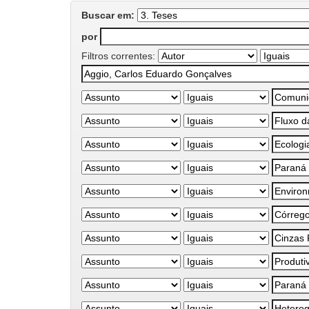
Buscar em:
por
Filtros correntes: