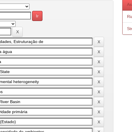
As
Ri
St