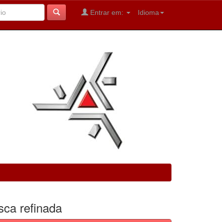
Entrar em:
Idioma
sca refinada