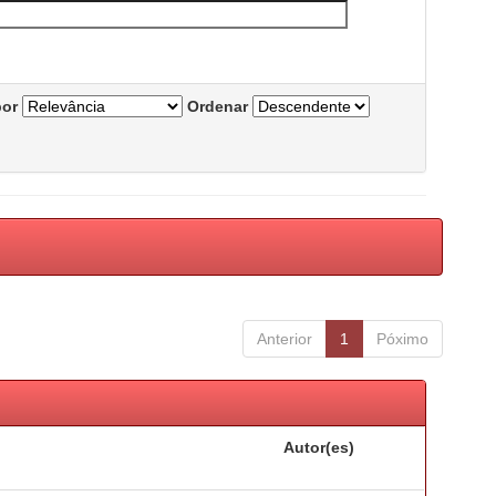
por
Ordenar
Anterior
1
Póximo
Autor(es)