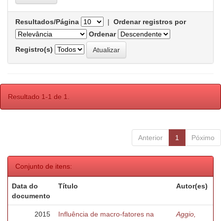
Resultados/Página
|
Ordenar registros por
Ordenar
Registro(s)
Resultado 1-1 de 1.
Anterior
1
Póximo
Conjunto de itens:
Data do
Título
Autor(es)
documento
2015
Influência de macro-fatores na
Aggio,