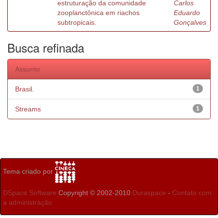
estruturação da comunidade
Carlos
zooplanctônica em riachos
Eduardo
subtropicais.
Gonçalves
Busca refinada
Assunto
Brasil.
1
Streams
1
Tema criado por
DSpace Software
Copyright © 2002-2010
Duraspace
-
Contato com
a administração