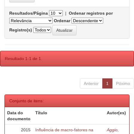
Resultados/Página
|
Ordenar registros por
Ordenar
Registro(s)
Resultado 1-1 de 1.
Anterior
1
Póximo
Conjunto de itens:
Data do
Título
Autor(es)
documento
2015
Influência de macro-fatores na
Aggio,