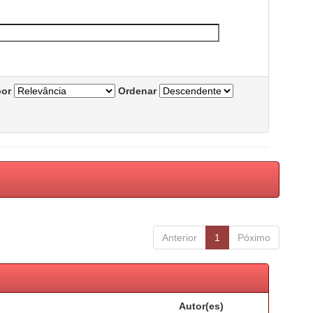
por
Ordenar
Anterior
1
Póximo
Autor(es)