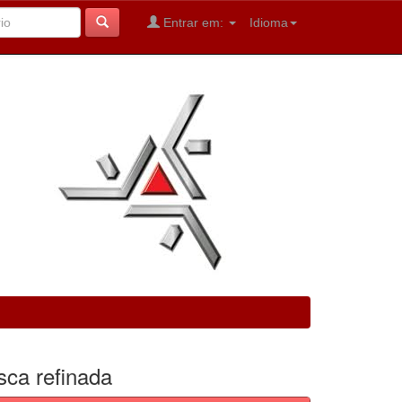
Entrar em:
Idioma
sca refinada