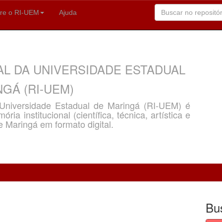
re o RI-UEM
Ajuda
AL DA UNIVERSIDADE ESTADUAL
GÁ (RI-UEM)
a Universidade Estadual de Maringá (RI-UEM) é
ria institucional (científica, técnica, artística e
e Maringá em formato digital.
Bu