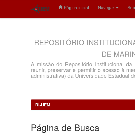
Página inicial
Navegar
Sob
Skip
navigation
REPOSITÓRIO INSTITUCION
DE MARIN
A missão do Repositório Institucional d
reunir, preservar e permitir o acesso à memó
administrativa) da Universidade Estadual d
RI-UEM
Página de Busca