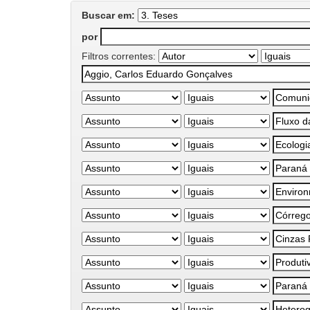
Buscar em:
por
Filtros correntes: