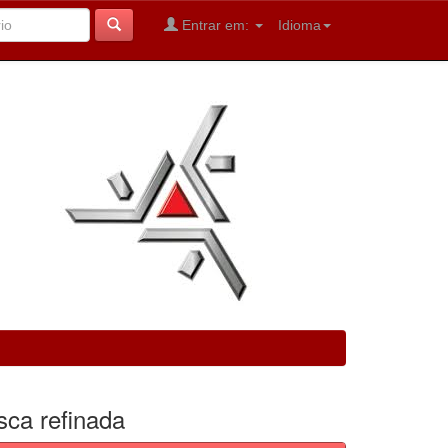
Entrar em:
Idioma
sca refinada