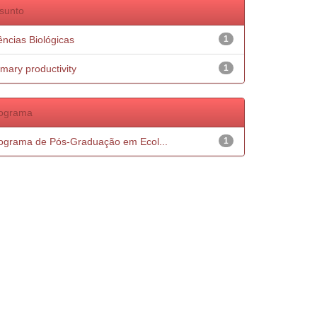
sunto
ências Biológicas
1
imary productivity
1
ograma
ograma de Pós-Graduação em Ecol...
1