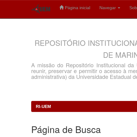
Página inicial
Navegar
Sob
Skip
navigation
REPOSITÓRIO INSTITUCION
DE MARIN
A missão do Repositório Institucional d
reunir, preservar e permitir o acesso à memó
administrativa) da Universidade Estadual d
RI-UEM
Página de Busca