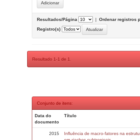
Resultados/Página
|
Ordenar registros 
Registro(s)
Resultado 1-1 de 1.
Conjunto de itens:
Data do
Título
documento
2015
Influência de macro-fatores na estru
em riachos subtropicais.