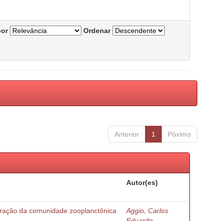
por
Ordenar
Anterior
1
Póximo
Autor(es)
turação da comunidade zooplanctônica
Aggio, Carlos
Eduardo