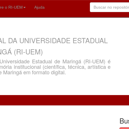
re o RI-UEM
Ajuda
AL DA UNIVERSIDADE ESTADUAL
GÁ (RI-UEM)
a Universidade Estadual de Maringá (RI-UEM) é
ria institucional (científica, técnica, artística e
e Maringá em formato digital.
Bu