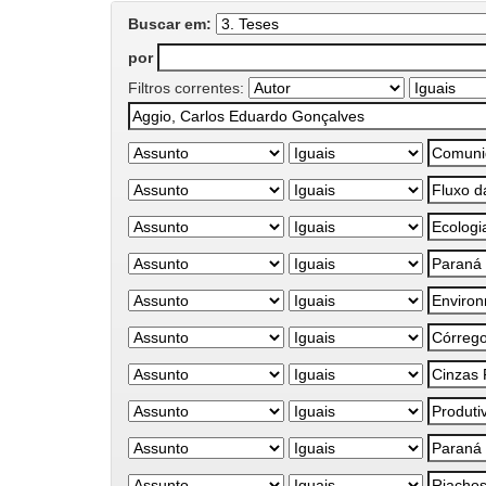
Buscar em:
por
Filtros correntes: