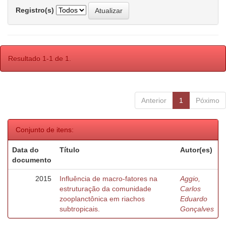
Registro(s)
Resultado 1-1 de 1.
Anterior
1
Póximo
Conjunto de itens:
Data do
Título
Autor(es)
documento
2015
Influência de macro-fatores na
Aggio,
estruturação da comunidade
Carlos
zooplanctônica em riachos
Eduardo
subtropicais.
Gonçalves