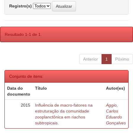
Registro(s)
Resultado 1-1 de 1.
Anterior
1
Póximo
Conjunto de itens:
Data do
Título
Autor(es)
documento
2015
Influência de macro-fatores na
Aggio,
estruturação da comunidade
Carlos
zooplanctônica em riachos
Eduardo
subtropicais.
Gonçalves