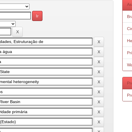
As
Bra
Ci
He
Pr
Wa
Pr
Pr