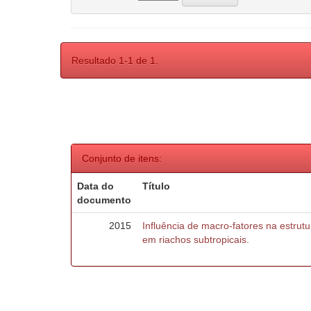
Resultado 1-1 de 1.
Conjunto de itens:
Data do
Título
documento
2015
Influência de macro-fatores na estru
em riachos subtropicais.