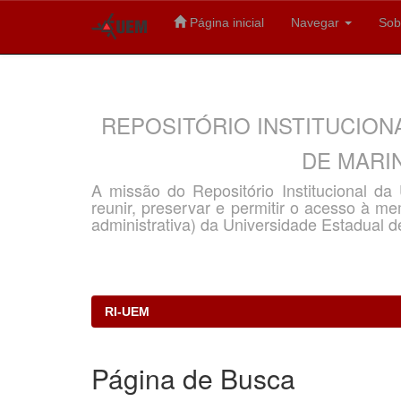
Página inicial
Navegar
Sob
Skip
navigation
REPOSITÓRIO INSTITUCION
DE MARIN
A missão do Repositório Institucional d
reunir, preservar e permitir o acesso à memó
administrativa) da Universidade Estadual d
RI-UEM
Página de Busca