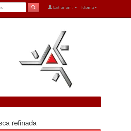
Entrar em:
Idioma
sca refinada