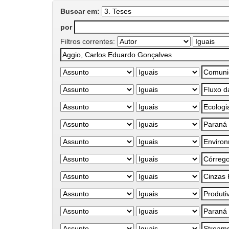
Buscar em:
por
Filtros correntes: