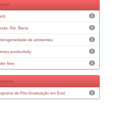
sunto
zil.
1
nzas, Rio, Bacia
1
terogeneidade de ambientes
1
imary productivity
1
ter flow
1
ograma
ograma de Pós-Graduação em Ecol...
1