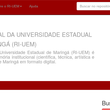
re o RI-UEM
Ajuda
AL DA UNIVERSIDADE ESTADUAL
GÁ (RI-UEM)
a Universidade Estadual de Maringá (RI-UEM) é
ria institucional (científica, técnica, artística e
e Maringá em formato digital.
Bu