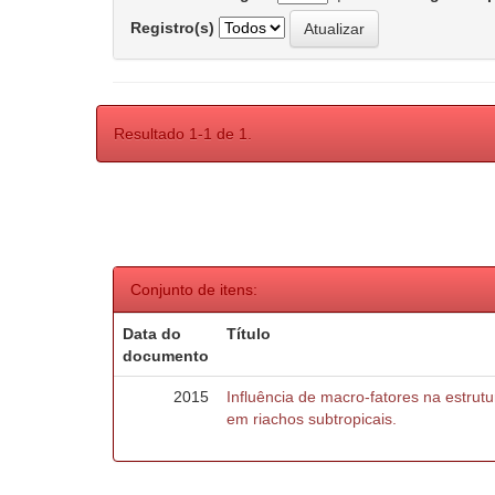
Registro(s)
Resultado 1-1 de 1.
Conjunto de itens:
Data do
Título
documento
2015
Influência de macro-fatores na estru
em riachos subtropicais.