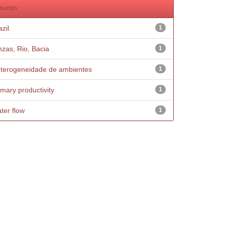
sunto
zil.
1
nzas, Rio, Bacia
1
terogeneidade de ambientes
1
imary productivity
1
ter flow
1