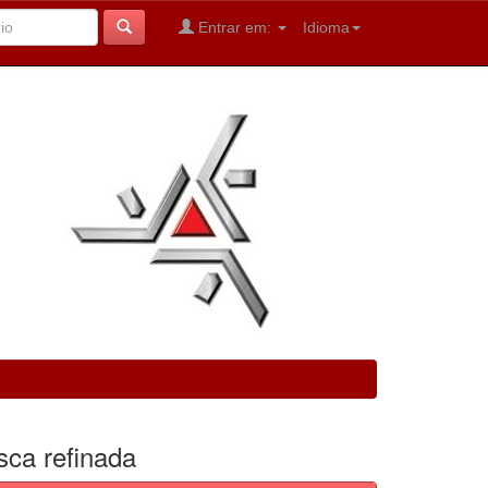
Entrar em:
Idioma
sca refinada