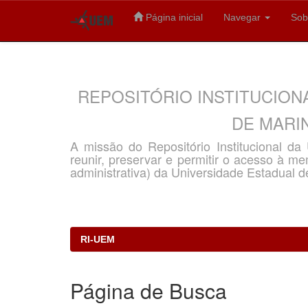
Página inicial
Navegar
Sob
Skip
navigation
REPOSITÓRIO INSTITUCION
DE MARIN
A missão do Repositório Institucional d
reunir, preservar e permitir o acesso à memó
administrativa) da Universidade Estadual d
RI-UEM
Página de Busca