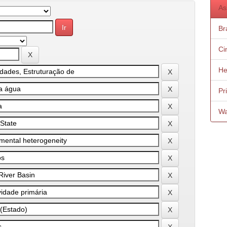
As
Bra
Ci
He
Pr
Wa