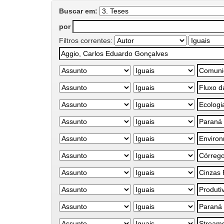
Buscar em:
por
Filtros correntes: