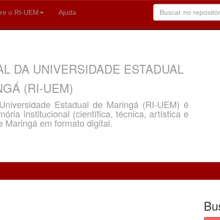
re o RI-UEM
Ajuda
AL DA UNIVERSIDADE ESTADUAL
GÁ (RI-UEM)
a Universidade Estadual de Maringá (RI-UEM) é
ria institucional (científica, técnica, artística e
e Maringá em formato digital.
Bu