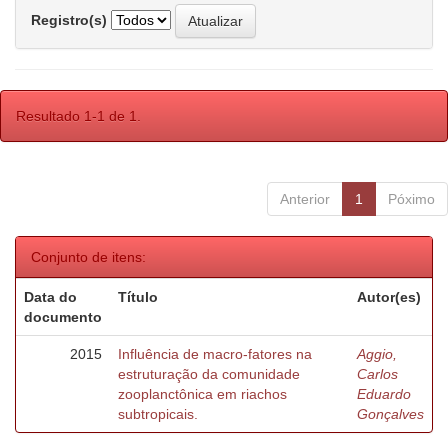
Registro(s)
Resultado 1-1 de 1.
Anterior
1
Póximo
Conjunto de itens:
Data do
Título
Autor(es)
documento
2015
Influência de macro-fatores na
Aggio,
estruturação da comunidade
Carlos
zooplanctônica em riachos
Eduardo
subtropicais.
Gonçalves