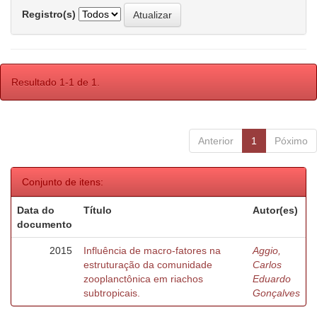
Registro(s)
Resultado 1-1 de 1.
Anterior
1
Póximo
Conjunto de itens:
Data do
Título
Autor(es)
documento
2015
Influência de macro-fatores na
Aggio,
estruturação da comunidade
Carlos
zooplanctônica em riachos
Eduardo
subtropicais.
Gonçalves