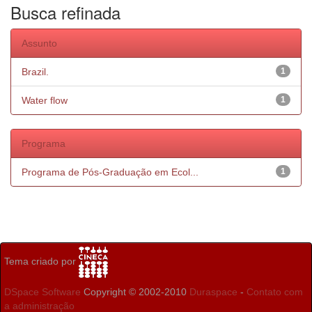
Busca refinada
Assunto
Brazil.
1
Water flow
1
Programa
Programa de Pós-Graduação em Ecol...
1
Tema criado por
DSpace Software
Copyright © 2002-2010
Duraspace
-
Contato com
a administração