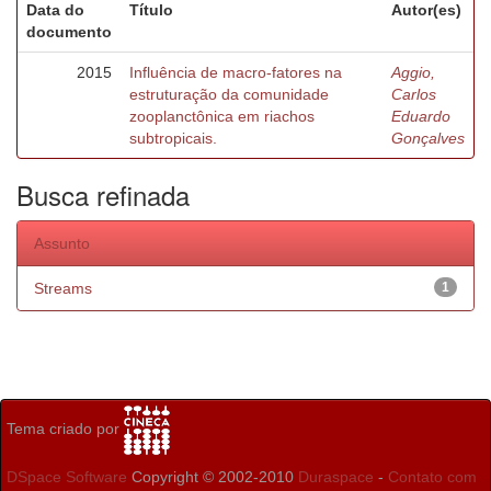
Data do
Título
Autor(es)
documento
2015
Influência de macro-fatores na
Aggio,
estruturação da comunidade
Carlos
zooplanctônica em riachos
Eduardo
subtropicais.
Gonçalves
Busca refinada
Assunto
Streams
1
Tema criado por
DSpace Software
Copyright © 2002-2010
Duraspace
-
Contato com