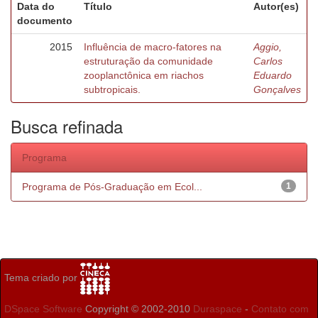
Data do
Título
Autor(es)
documento
2015
Influência de macro-fatores na
Aggio,
estruturação da comunidade
Carlos
zooplanctônica em riachos
Eduardo
subtropicais.
Gonçalves
Busca refinada
Programa
Programa de Pós-Graduação em Ecol...
1
Tema criado por
DSpace Software
Copyright © 2002-2010
Duraspace
-
Contato com