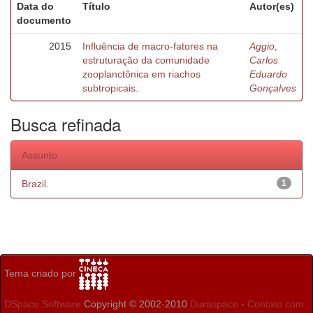
Data do
Título
Autor(es)
documento
2015
Influência de macro-fatores na
Aggio,
estruturação da comunidade
Carlos
zooplanctônica em riachos
Eduardo
subtropicais.
Gonçalves
Busca refinada
Assunto
Brazil.
1
Tema criado por
DSpace Software
Copyright © 2002-2010
Duraspace
-
Contato com