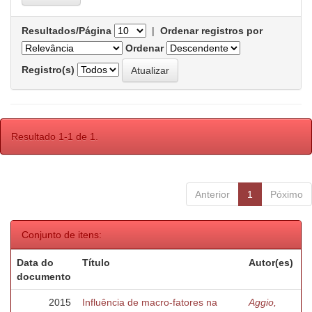
Resultados/Página
|
Ordenar registros por
Ordenar
Registro(s)
Resultado 1-1 de 1.
Anterior
1
Póximo
Conjunto de itens:
Data do
Título
Autor(es)
documento
2015
Influência de macro-fatores na
Aggio,