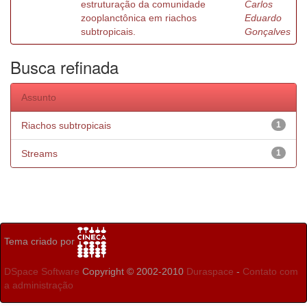
estruturação da comunidade
Carlos
zooplanctônica em riachos
Eduardo
subtropicais.
Gonçalves
Busca refinada
Assunto
Riachos subtropicais
1
Streams
1
Tema criado por
DSpace Software
Copyright © 2002-2010
Duraspace
-
Contato com
a administração