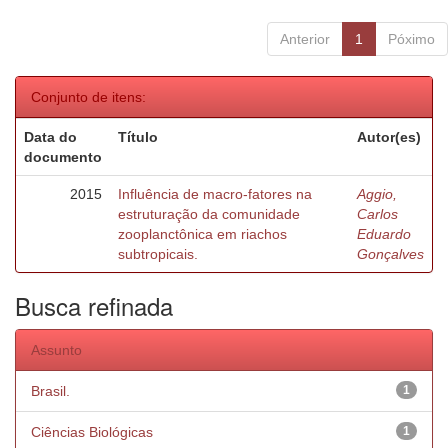
Anterior
1
Póximo
Conjunto de itens:
Data do
Título
Autor(es)
documento
2015
Influência de macro-fatores na
Aggio,
estruturação da comunidade
Carlos
zooplanctônica em riachos
Eduardo
subtropicais.
Gonçalves
Busca refinada
Assunto
Brasil.
1
Ciências Biológicas
1