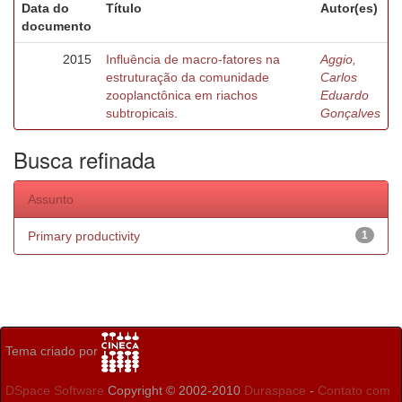
Data do
Título
Autor(es)
documento
2015
Influência de macro-fatores na
Aggio,
estruturação da comunidade
Carlos
zooplanctônica em riachos
Eduardo
subtropicais.
Gonçalves
Busca refinada
Assunto
Primary productivity
1
Tema criado por
DSpace Software
Copyright © 2002-2010
Duraspace
-
Contato com