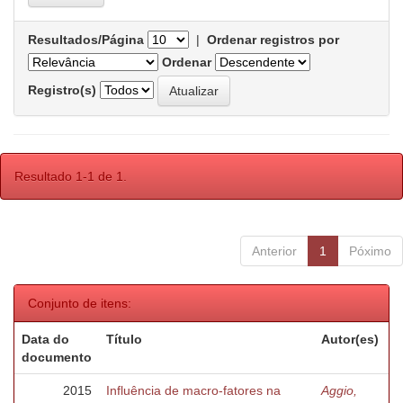
Resultados/Página
|
Ordenar registros por
Ordenar
Registro(s)
Resultado 1-1 de 1.
Anterior
1
Póximo
Conjunto de itens:
Data do
Título
Autor(es)
documento
2015
Influência de macro-fatores na
Aggio,