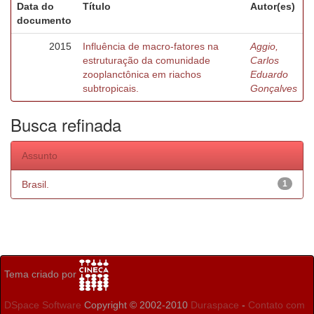
Data do
Título
Autor(es)
documento
2015
Influência de macro-fatores na
Aggio,
estruturação da comunidade
Carlos
zooplanctônica em riachos
Eduardo
subtropicais.
Gonçalves
Busca refinada
Assunto
Brasil.
1
Tema criado por
DSpace Software
Copyright © 2002-2010
Duraspace
-
Contato com