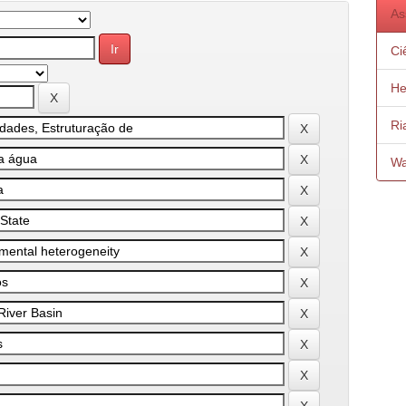
As
Ci
He
Ri
Wa