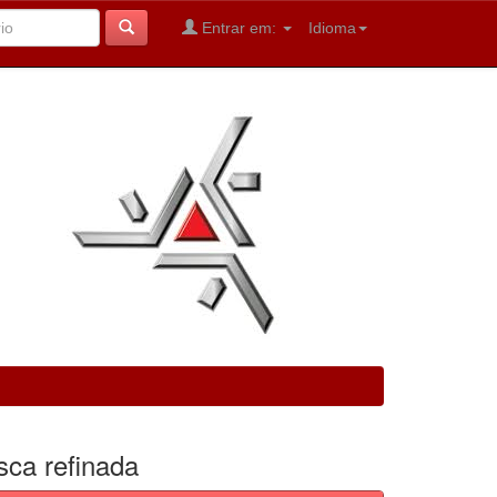
Entrar em:
Idioma
sca refinada