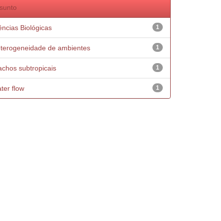
sunto
ências Biológicas
1
terogeneidade de ambientes
1
achos subtropicais
1
ter flow
1