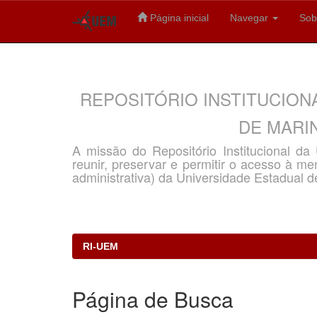
Página inicial
Navegar
Sob
Skip
navigation
REPOSITÓRIO INSTITUCION
DE MARIN
A missão do Repositório Institucional d
reunir, preservar e permitir o acesso à memó
administrativa) da Universidade Estadual d
RI-UEM
Página de Busca