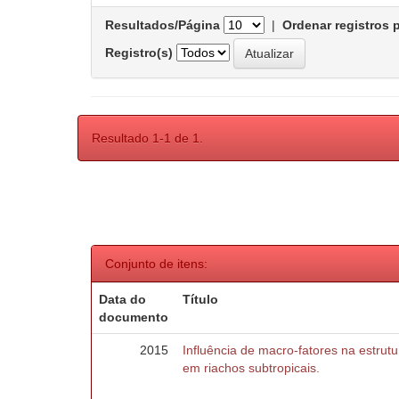
Resultados/Página
|
Ordenar registros 
Registro(s)
Resultado 1-1 de 1.
Conjunto de itens:
Data do
Título
documento
2015
Influência de macro-fatores na estru
em riachos subtropicais.