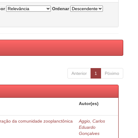
por
Ordenar
Anterior
1
Póximo
Autor(es)
turação da comunidade zooplanctônica
Aggio, Carlos
Eduardo
Gonçalves