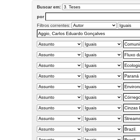
Buscar em:
por
Filtros correntes: