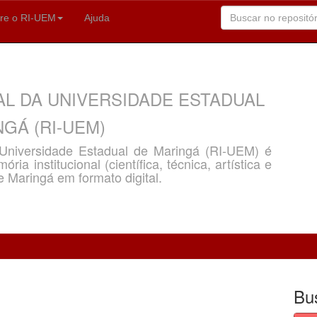
re o RI-UEM
Ajuda
AL DA UNIVERSIDADE ESTADUAL
GÁ (RI-UEM)
a Universidade Estadual de Maringá (RI-UEM) é
ria institucional (científica, técnica, artística e
e Maringá em formato digital.
Bu