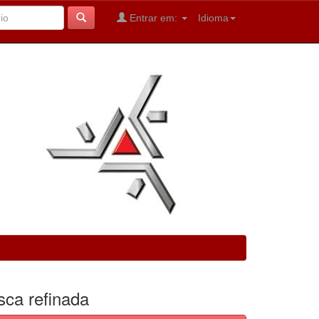
Entrar em:
Idioma
sca refinada