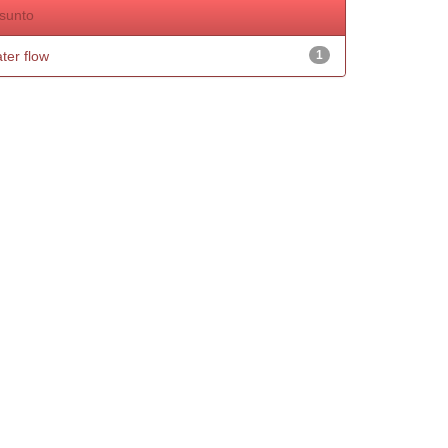
sunto
ter flow
1