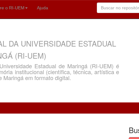
re o RI-UEM
Ajuda
AL DA UNIVERSIDADE ESTADUAL
GÁ (RI-UEM)
a Universidade Estadual de Maringá (RI-UEM) é
ria institucional (científica, técnica, artística e
e Maringá em formato digital.
Bu