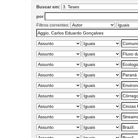
Buscar em:
por
Filtros correntes: