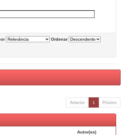
por
Ordenar
Anterior
1
Póximo
Autor(es)