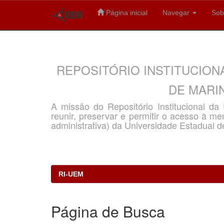
Página inicial
Navegar
Sob
Skip
navigation
REPOSITÓRIO INSTITUCION
DE MARIN
A missão do Repositório Institucional d
reunir, preservar e permitir o acesso à memó
administrativa) da Universidade Estadual d
RI-UEM
Página de Busca