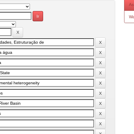
As
Wa