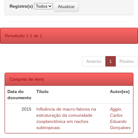
Registro(s)
Resultado 1-1 de 1.
Anterior
1
Póximo
Conjunto de itens:
Data do
Título
Autor(es)
documento
2015
Influência de macro-fatores na
Aggio,
estruturação da comunidade
Carlos
zooplanctônica em riachos
Eduardo
subtropicais.
Gonçalves