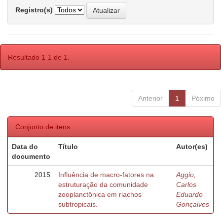
Registro(s)
Resultado 1-1 de 1.
Anterior
1
Póximo
Conjunto de itens:
Data do
Título
Autor(es)
documento
2015
Influência de macro-fatores na
Aggio,
estruturação da comunidade
Carlos
zooplanctônica em riachos
Eduardo
subtropicais.
Gonçalves