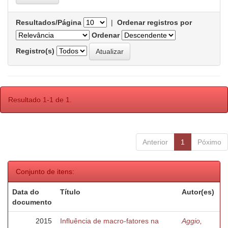
Resultados/Página
|
Ordenar registros por
Ordenar
Registro(s)
Resultado 1-1 de 1.
Anterior
1
Póximo
Conjunto de itens:
Data do
Título
Autor(es)
documento
2015
Influência de macro-fatores na
Aggio,