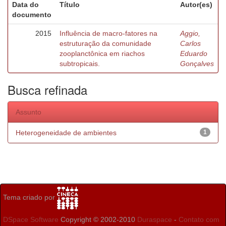
Data do
Título
Autor(es)
documento
2015
Influência de macro-fatores na
Aggio,
estruturação da comunidade
Carlos
zooplanctônica em riachos
Eduardo
subtropicais.
Gonçalves
Busca refinada
Assunto
Heterogeneidade de ambientes
1
Tema criado por
DSpace Software
Copyright © 2002-2010
Duraspace
-
Contato com