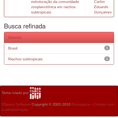
estruturação da comunidade
Carlos
zooplanctônica em riachos
Eduardo
subtropicais.
Gonçalves
Busca refinada
Assunto
Brasil.
1
Riachos subtropicais
1
Tema criado por
DSpace Software
Copyright © 2002-2010
Duraspace
-
Contato com
a administração