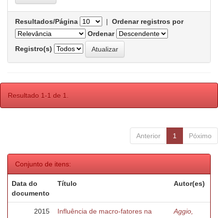
Resultados/Página
|
Ordenar registros por
Ordenar
Registro(s)
Resultado 1-1 de 1.
Anterior
1
Póximo
Conjunto de itens:
Data do
Título
Autor(es)
documento
2015
Influência de macro-fatores na
Aggio,