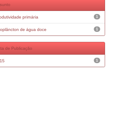
sunto
odutividade primária
1
oplâncton de água doce
1
ta de Publicação
15
1