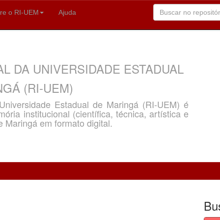
re o RI-UEM
Ajuda
AL DA UNIVERSIDADE ESTADUAL
GÁ (RI-UEM)
a Universidade Estadual de Maringá (RI-UEM) é
ria institucional (científica, técnica, artística e
e Maringá em formato digital.
Bu