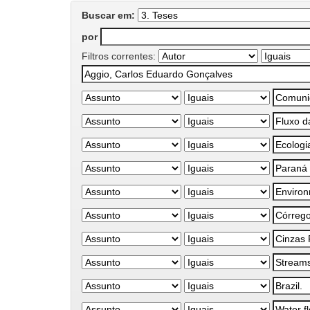
Buscar em:
por
Filtros correntes: