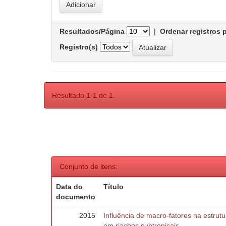
Resultados/Página
|
Ordenar registros 
Registro(s)
Resultado 1-1 de 1.
Conjunto de itens:
Data do
Título
documento
2015
Influência de macro-fatores na estru
em riachos subtropicais.