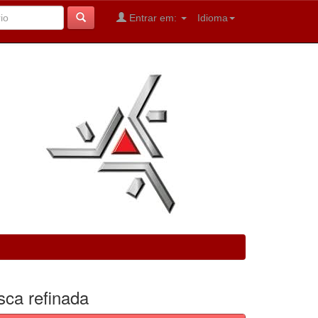
Entrar em:
Idioma
sca refinada