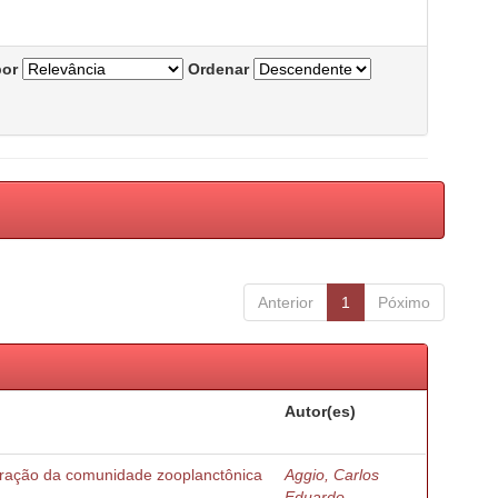
por
Ordenar
Anterior
1
Póximo
Autor(es)
turação da comunidade zooplanctônica
Aggio, Carlos
Eduardo