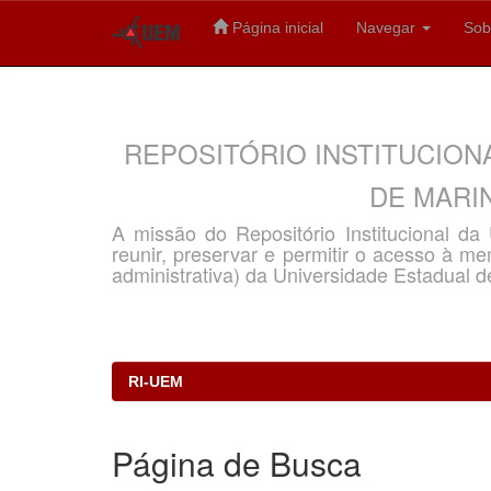
Página inicial
Navegar
Sob
Skip
navigation
REPOSITÓRIO INSTITUCION
DE MARIN
A missão do Repositório Institucional d
reunir, preservar e permitir o acesso à memó
administrativa) da Universidade Estadual d
RI-UEM
Página de Busca