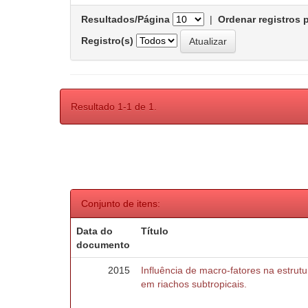
Resultados/Página
|
Ordenar registros 
Registro(s)
Resultado 1-1 de 1.
Conjunto de itens:
Data do
Título
documento
2015
Influência de macro-fatores na estru
em riachos subtropicais.