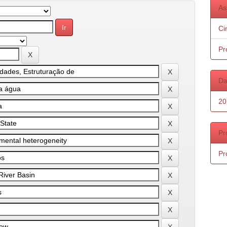
As
Ci
Pr
Da
20
Pr
Pr