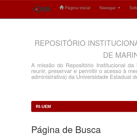
Página inicial
Navegar
Sob
Skip
navigation
REPOSITÓRIO INSTITUCION
DE MARIN
A missão do Repositório Institucional d
reunir, preservar e permitir o acesso à memó
administrativa) da Universidade Estadual d
RI-UEM
Página de Busca