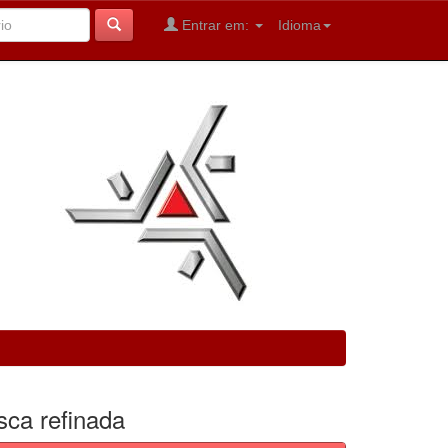
Entrar em:
Idioma
sca refinada