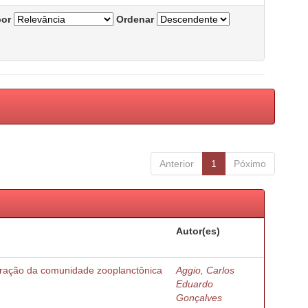
por
Ordenar
Anterior
1
Póximo
Autor(es)
turação da comunidade zooplanctônica
Aggio, Carlos
Eduardo
Gonçalves