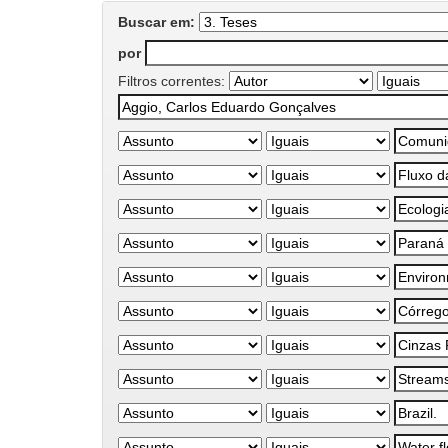
Buscar em:
por
Filtros correntes: