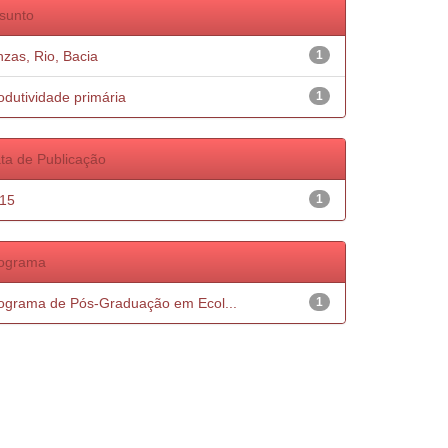
sunto
nzas, Rio, Bacia
1
odutividade primária
1
ta de Publicação
15
1
ograma
ograma de Pós-Graduação em Ecol...
1