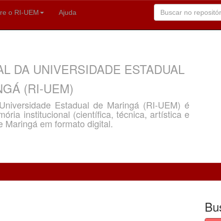
re o RI-UEM
Ajuda
AL DA UNIVERSIDADE ESTADUAL
GÁ (RI-UEM)
a Universidade Estadual de Maringá (RI-UEM) é
ria institucional (científica, técnica, artística e
e Maringá em formato digital.
Bu