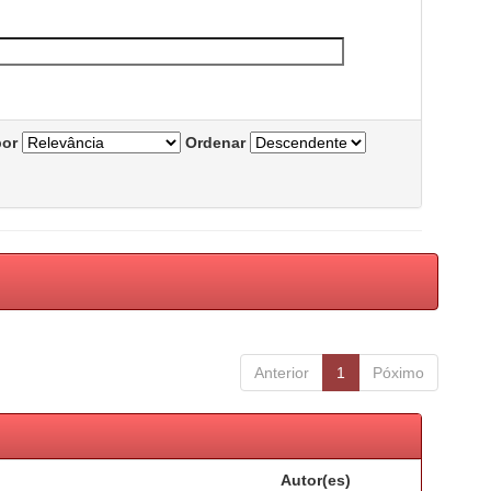
por
Ordenar
Anterior
1
Póximo
Autor(es)