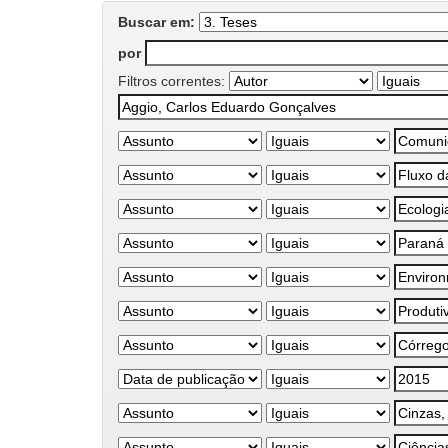
Buscar em:
por
Filtros correntes: