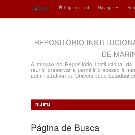
Página inicial
Navegar
Sob
Skip
navigation
REPOSITÓRIO INSTITUCION
DE MARIN
A missão do Repositório Institucional d
reunir, preservar e permitir o acesso à memó
administrativa) da Universidade Estadual d
RI-UEM
Página de Busca