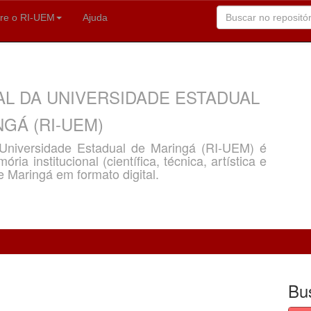
re o RI-UEM
Ajuda
AL DA UNIVERSIDADE ESTADUAL
GÁ (RI-UEM)
a Universidade Estadual de Maringá (RI-UEM) é
ria institucional (científica, técnica, artística e
e Maringá em formato digital.
Bu