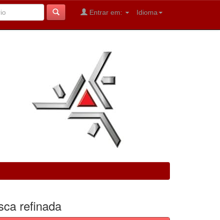
Entrar em:
Idioma
sca refinada