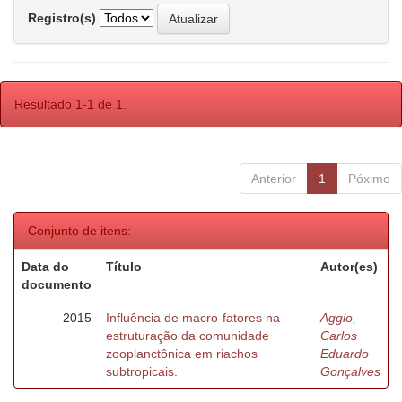
Registro(s)
Resultado 1-1 de 1.
Anterior
1
Póximo
Conjunto de itens:
Data do
Título
Autor(es)
documento
2015
Influência de macro-fatores na
Aggio,
estruturação da comunidade
Carlos
zooplanctônica em riachos
Eduardo
subtropicais.
Gonçalves